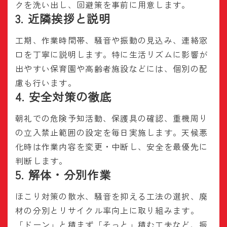
クを洗い出し、回避策を事前に用意します。
3. 近隣挨拶と説明
工期、作業時間帯、騒音や振動の見込み、連絡窓
口を丁寧に説明します。特に生活リズムに影響が
出やすい保育園や高齢者施設などには、個別の配
慮も行います。
4. 安全対策の徹底
朝礼での危険予知活動、保護具の確認、重機周り
の立入禁止範囲の設定を毎日実施します。天候悪
化時は作業内容を変更・中断し、安全を最優先に
判断します。
5. 解体・分別作業
ほこり対策の散水、騒音を抑える工法の選択、廃
材の分別とリサイクル率向上に取り組みます。
「ドーン」と積まず「そっと」積む工夫など、振