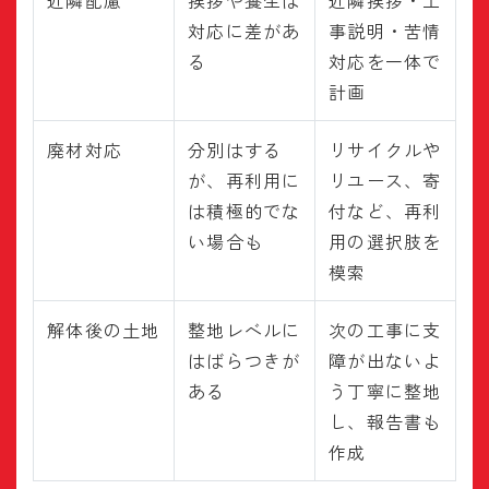
近隣配慮
挨拶や養生は
近隣挨拶・工
対応に差があ
事説明・苦情
る
対応を一体で
計画
廃材対応
分別はする
リサイクルや
が、再利用に
リユース、寄
は積極的でな
付など、再利
い場合も
用の選択肢を
模索
解体後の土地
整地レベルに
次の工事に支
はばらつきが
障が出ないよ
ある
う丁寧に整地
し、報告書も
作成