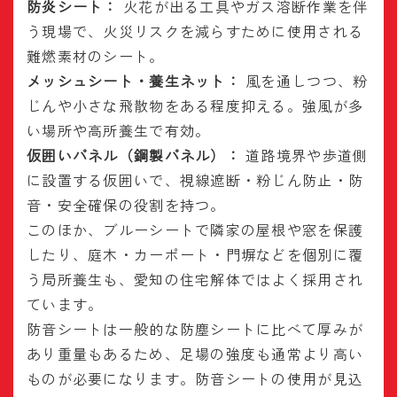
防炎シート：
火花が出る工具やガス溶断作業を伴
う現場で、火災リスクを減らすために使用される
難燃素材のシート。
メッシュシート・養生ネット：
風を通しつつ、粉
じんや小さな飛散物をある程度抑える。強風が多
い場所や高所養生で有効。
仮囲いパネル（鋼製パネル）：
道路境界や歩道側
に設置する仮囲いで、視線遮断・粉じん防止・防
音・安全確保の役割を持つ。
このほか、ブルーシートで隣家の屋根や窓を保護
したり、庭木・カーポート・門塀などを個別に覆
う局所養生も、愛知の住宅解体ではよく採用され
ています。
防音シートは一般的な防塵シートに比べて厚みが
あり重量もあるため、足場の強度も通常より高い
ものが必要になります。防音シートの使用が見込