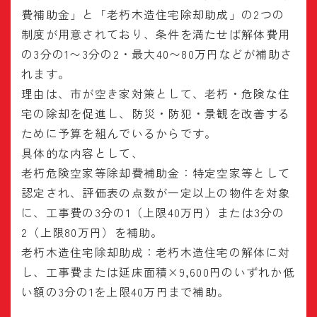
費補助金」と「老朽木造住宅除却助成」の2つの
制度が用意されており、条件を満たせば解体費用
の3分の1〜3分の2・最大40〜80万円などが補助さ
れます。
理由は、市が空き家対策として、老朽・危険な住
宅の除却を促進し、防災・防犯・景観を改善する
ために予算を組んでいるからです。
具体的な内容として、
老朽危険空家等除却費補助金：特定空家等として
認定され、評価表の点数が一定以上の物件を対象
に、工事費の3分の1（上限40万円）または3分の
2（上限80万円）を補助。
老朽木造住宅除却助成：老朽木造住宅の解体に対
し、工事費または延床面積×9,600円のいずれか低
い額の3分の1を上限40万円まで補助。