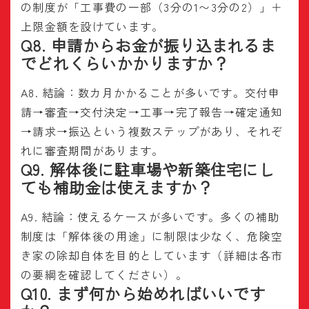
の制度が「工事費の一部（3分の1〜3分の2）」＋
上限金額を設けています。
Q8. 申請からお金が振り込まれるま
でどれくらいかかりますか？
A8. 結論：数カ月かかることが多いです。交付申
請→審査→交付決定→工事→完了報告→確定通知
→請求→振込という複数ステップがあり、それぞ
れに審査期間があります。
Q9. 解体後に駐車場や新築住宅にし
ても補助金は使えますか？
A9. 結論：使えるケースが多いです。多くの補助
制度は「解体後の用途」に制限は少なく、危険空
き家の除却自体を目的としています（詳細は各市
の要綱を確認してください）。
Q10. まず何から始めればいいです