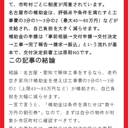
て、市町村ごとに制度が用意されています。
名古屋市の補助金は、評価点や条件を満たすと工
事費の3分の1〜3分の2（最大40〜80万円）などが
支給され、自己負担を大きく減らせます。
補助金の申請は「事前相談→交付申請→交付決定
→工事→完了報告→請求→振込」という流れが基
本で、交付決定前着工は原則NGです。
この記事の結論
結論：名古屋・愛知で解体工事をするなら、老朽
空き家向け補助金を使えば工事費の3分の1〜3分
の2（上限40〜80万円など）が補助され、自己負
担を大幅に減らせます。
一言で言うと、「補助金は条件を満たせば”数十
万円の割引券”」なので、まずは自分の物件が対
象か市区町村に確認すべきです。