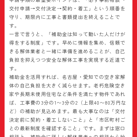
交付申請→交付決定→契約・着工」という順番を
守り、期限内に工事と書類提出を終えることで
す。
一言で言うと、「補助金は知って動いた人だけが
得をする制度」です。早めに情報を集め、信頼で
きる解体業者と一緒に準備を進めることが、自己
負担を抑えつつ安全な解体工事を実現する近道で
す。
補助金を活用すれば、名古屋・愛知での空き家解
体の自己負担を大きく減らせます。老朽危険空き
家や長期未使用住宅など条件を満たす物件であれ
ば、工事費の3分の1〜3分の2（上限40〜80万円な
ど）の補助が見込めます。最も大事なのは「交付
決定前に契約・着工しないこと」と「市区町村ご
との最新制度を確認すること」です。まずは窓口
相談と、補助金に詳しい解体業者への相談から始