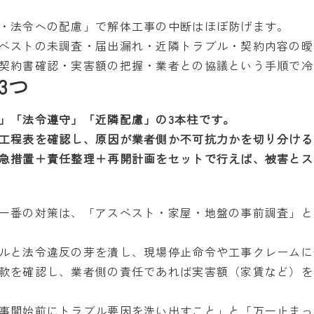
・法令への配慮」で解体工事の中断はほぼ防げます。
ベストの未調査・届出漏れ・近隣トラブル・契約内容の曖
契約書確認・実害額の把握・業者との協議という手順で冷
3つ
」「法令遵守」「近隣配慮」の3本柱です。
工程表を確認し、原因が業者側か不可抗力かを切り分ける
急措置＋責任整理＋再開計画をセットで行えば、被害とス
一番の対策は、「アスベスト・家屋・地盤の事前調査」と
ルと法令違反の芽を潰し、現場停止命令や工事クレームに
款を確認し、業者側の責任であれば実害額（家賃など）を
事開始前にトラブル要因を洗い出すこと」と「万一止まっ