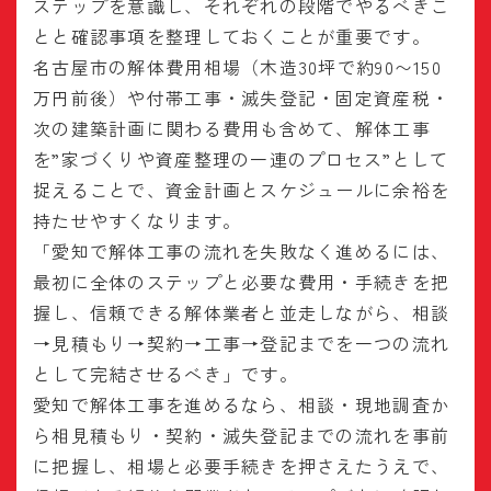
ステップを意識し、それぞれの段階でやるべきこ
とと確認事項を整理しておくことが重要です。
名古屋市の解体費用相場（木造30坪で約90〜150
万円前後）や付帯工事・滅失登記・固定資産税・
次の建築計画に関わる費用も含めて、解体工事
を”家づくりや資産整理の一連のプロセス”として
捉えることで、資金計画とスケジュールに余裕を
持たせやすくなります。
「愛知で解体工事の流れを失敗なく進めるには、
最初に全体のステップと必要な費用・手続きを把
握し、信頼できる解体業者と並走しながら、相談
→見積もり→契約→工事→登記までを一つの流れ
として完結させるべき」です。
愛知で解体工事を進めるなら、相談・現地調査か
ら相見積もり・契約・滅失登記までの流れを事前
に把握し、相場と必要手続きを押さえたうえで、