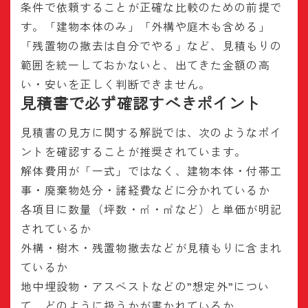
条件で依頼することが正確な比較のための前提で
す。「建物本体のみ」「外構や庭木も含める」
「残置物の撤去は自分でやる」など、見積もりの
範囲を統一しておかないと、出てきた金額の高
い・安いを正しく判断できません。
見積書で必ず確認すべきポイント
見積書の見方に関する解説では、次のようなポイ
ントを確認することが推奨されています。
解体費用が「一式」ではなく、建物本体・付帯工
事・廃棄物処分・諸経費などに分かれているか
各項目に数量（坪数・㎡・㎥など）と単価が明記
されているか
外構・樹木・残置物撤去などが見積もりに含まれ
ているか
地中埋設物・アスベストなどの”想定外”につい
て、どのように扱うかが書かれているか