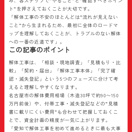
み、各ステップで”やること”と”確認すべきポイン
ト”を押さえておくことが大切です。
「解体工事の不安のほとんどは”流れが見えない
こと”から生まれるため、最初に全体のロードマ
ップを理解しておくことが、トラブルのない解体
への一番の近道です」。
この記事のポイント
解体工事は、「相談・現地調査」「見積もり・比
較」「契約・届出」「解体工事本体」「完了確
認・滅失登記」という5つのフェーズに分けて考
えると理解しやすくなります。
名古屋市の解体費用相場（木造30坪で約90〜150
万円前後）や、付帯工事・滅失登記などの”見積
書に載りにくい費用”も合わせて把握しておくこ
とで、資金計画の精度が一気に上がります。
「愛知で解体工事を初めて進めるときに最も大事