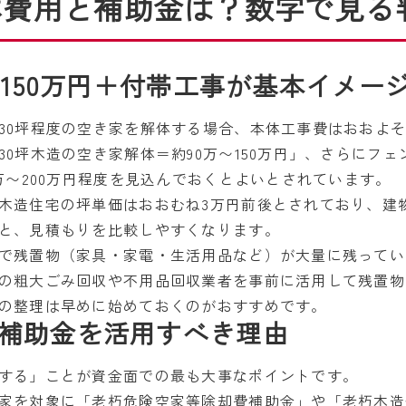
体費用と補助金は？数字で見る
〜150万円＋付帯工事が基本イメー
0坪程度の空き家を解体する場合、本体工事費はおおよそ9
0坪木造の空き家解体＝約90万〜150万円」、さらにフ
万〜200万円程度を見込んでおくとよいとされています。
木造住宅の坪単価はおおむね3万円前後とされており、建
と、見積もりを比較しやすくなります。
で残置物（家具・家電・生活用品など）が大量に残ってい
の粗大ごみ回収や不用品回収業者を事前に活用して残置物
の整理は早めに始めておくのがおすすめです。
補助金を活用すべき理由
する」ことが資金面での最も大事なポイントです。
家を対象に「老朽危険空家等除却費補助金」や「老朽木造