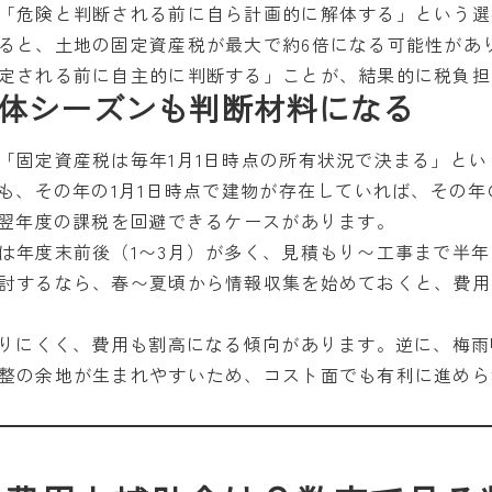
「危険と判断される前に自ら計画的に解体する」という選
ると、土地の固定資産税が最大で約6倍になる可能性があ
定される前に自主的に判断する」ことが、結果的に税負担
体シーズンも判断材料になる
「固定資産税は毎年1月1日時点の所有状況で決まる」と
ても、その年の1月1日時点で建物が存在していれば、その
ば翌年度の課税を回避できるケースがあります。
は年度末前後（1〜3月）が多く、見積もり〜工事まで半
討するなら、春〜夏頃から情報収集を始めておくと、費用
取りにくく、費用も割高になる傾向があります。逆に、梅
整の余地が生まれやすいため、コスト面でも有利に進めら