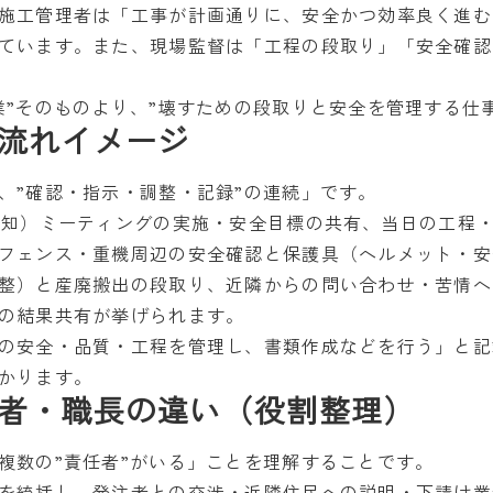
施工管理者は「工事が計画通りに、安全かつ効率良く進む
ています。また、現場監督は「工程の段取り」「安全確認
業”そのものより、”壊すための段取りと安全を管理する仕
流れイメージ
、”確認・指示・調整・記録”の連続」です。
予知）ミーティングの実施・安全目標の共有、当日の工程
フェンス・重機周辺の安全確認と保護具（ヘルメット・安
整）と産廃搬出の段取り、近隣からの問い合わせ・苦情へ
の結果共有が挙げられます。
の安全・品質・工程を管理し、書類作成などを行う」と記
かります。
者・職長の違い（役割整理）
複数の”責任者”がいる」ことを理解することです。
を統括し、発注者との交渉・近隣住民への説明・下請け業